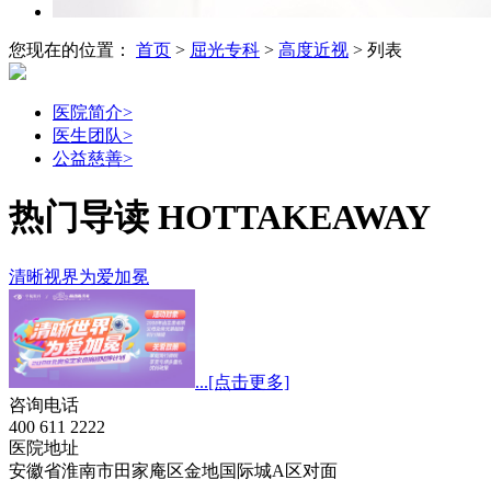
您现在的位置：
首页
>
屈光专科
>
高度近视
> 列表
医院简介
>
医生团队
>
公益慈善
>
热门导读
HOTTAKEAWAY
清晰视界为爱加冕
...
[点击更多]
咨询电话
400 611 2222
医院地址
安徽省淮南市田家庵区金地国际城A区对面