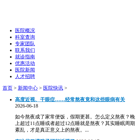
医院概况
科室查询
专家团队
联系我们
就诊指南
优惠活动
医院新闻
人才招聘
首页
>
新闻中心
>
医院快讯
>
高度近视、干眼症……经常熬夜竟和这些眼病有关
2026-06-18
如今熬夜成了家常便饭，假期更甚。怎么定义熬夜？晚
上超过11点睡或者超过12点睡就是熬夜？其实睡眠周期
紊乱，才是真正意义上的熬夜。...